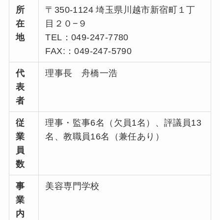
所
〒350-1124 埼玉県川越市新宿町１丁
在
目２０−９
地
TEL：049-247-7780
FAX:：049-247-5790
代
理事長 舟橋一浩
表
者
従
理事・監事6名（欠員1名）、評議員13
業
名、教職員16名（兼任あり）
員
数
事
美容専門学校
業
内